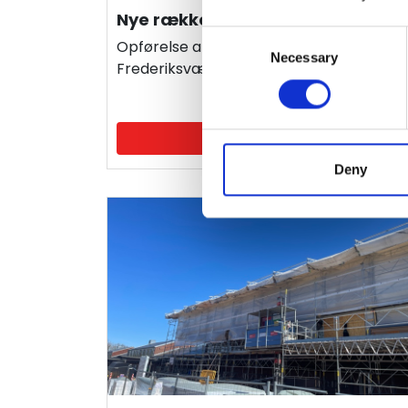
Nye rækkehuse, Vinderød skov
Consent
Opførelse af 8 nye rækkehuse i
Necessary
Selection
Frederiksværk
Læs mere
Deny