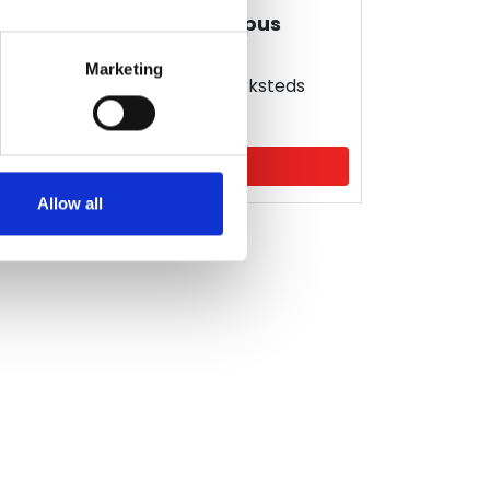
Totalentreprise på Campus
Frederikssund
Marketing
180 m2 stor bygning med værksteds
aciliteter.
Læs mere
Allow all