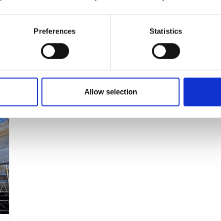
Stort projekt i Hillerød
En større apteringssag i Hillerød er i fuld
Preferences
Statistics
gang
f
Læs mere
Allow selection