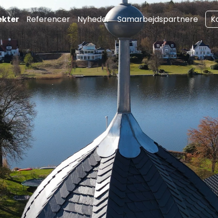
kter
Referencer
Nyheder
Samarbejdspartnere
K