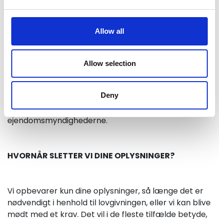
til lande indenfor EU/EØS eller leverandører uden for
EU/EØS, hvis leverandørerne har tiltrådt vilkår, som
giver en tilsvarende beskyttelse af
Allow all
personoplysninger som i EU/EØS.
Allow selection
Tømrerentreprisen A/S videregiver oplysninger til
tredjemand når vi er retligt forpligtede til det. Det
Deny
kan dreje sig om at videregive oplysninger til
skattemyndighederne eller
ejendomsmyndighederne.
HVORNÅR SLETTER VI DINE OPLYSNINGER?
Vi opbevarer kun dine oplysninger, så længe det er
nødvendigt i henhold til lovgivningen, eller vi kan blive
mødt med et krav. Det vil i de fleste tilfælde betyde,