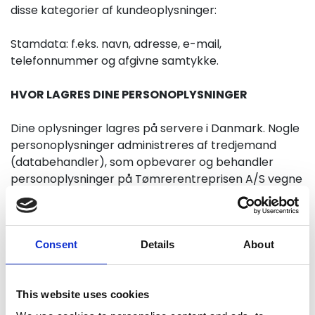
disse kategorier af kundeoplysninger:
Stamdata: f.eks. navn, adresse, e-mail,
telefonnummer og afgivne samtykke.
HVOR LAGRES DINE PERSONOPLYSNINGER
Dine oplysninger lagres på servere i Danmark. Nogle
personoplysninger administreres af tredjemand
(databehandler), som opbevarer og behandler
personoplysninger på Tømrerentreprisen A/S vegne
i henhold til denne datapolitik og den gældende
lovgivning om beskyttelse af persondata.
Consent
Details
About
HVOR FÅR VI OPLYSNINGERNE FRA?
Oplysningerne kan enten være givet af dig, eller de
This website uses cookies
kan komme fra ejendomsdata, oplysninger fra
tingbogen og andre offentligt tilgængelige kilder,