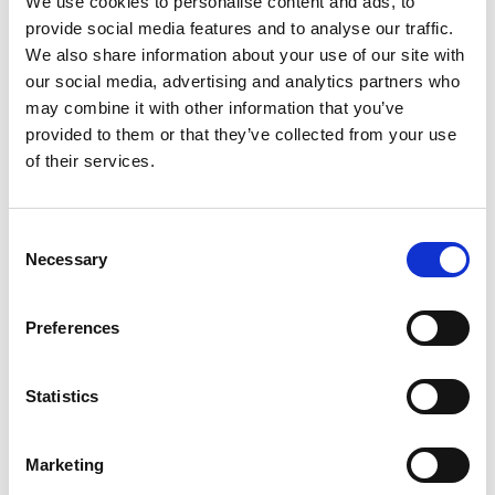
We use cookies to personalise content and ads, to
som vi indhenter i overensstemmelse med
provide social media features and to analyse our traffic.
lovgivningen.
We also share information about your use of our site with
HVEM UDVEKSLER VI DINE OPLYSNINGER MED?
our social media, advertising and analytics partners who
may combine it with other information that you’ve
provided to them or that they’ve collected from your use
Vi kan altid udveksle dine oplysninger med
of their services.
virksomheder, myndigheder og organisationer som
du har givet os samtykke til, så længe samtykket
består. Derudover udveksler vi dine oplysninger med
Consent
Necessary
koncernforbundne virksomheder, jfr. Den kontrakt vi
Selection
har indgået med dig.
Preferences
Som led i den løbende IT systemdrift overlader vi
data til databehandlere, som er leverandører af
Statistics
administration, data-lagerkapacitet eller
systemdrift. Der kan som led i samarbejdet med
Marketing
vores leverandører blive overført personoplysninger